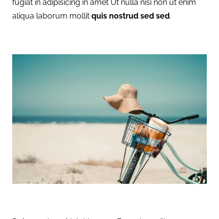
fugiat in adipisicing in amet Ut nulla nisi non ut enim
aliqua laborum mollit
quis nostrud sed sed
.